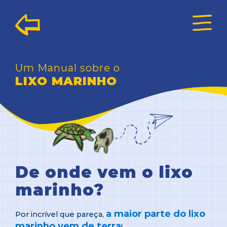
Um Manual sobre o
LIXO MARINHO
De onde vem o lixo
marinho?
a maior parte do lixo
Por incrível que pareça,
marinho vem de terra
!